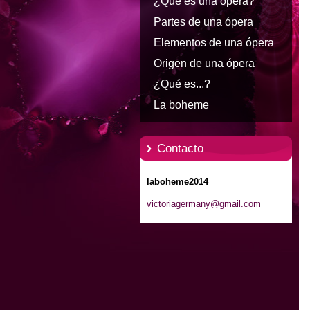
¿Qué es una ópera?
Partes de una ópera
Elementos de una ópera
Origen de una ópera
¿Qué es...?
La boheme
Contacto
laboheme2014
victoria
germany@
gmail.co
m