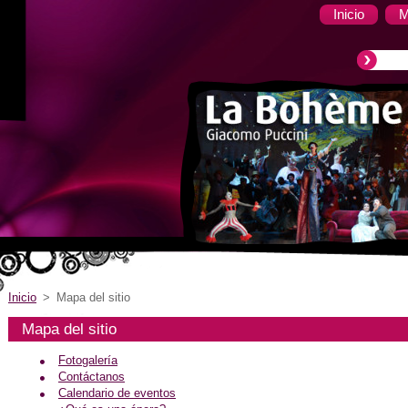
Inicio
M
Inicio
>
Mapa del sitio
Mapa del sitio
Fotogalería
Contáctanos
Calendario de eventos