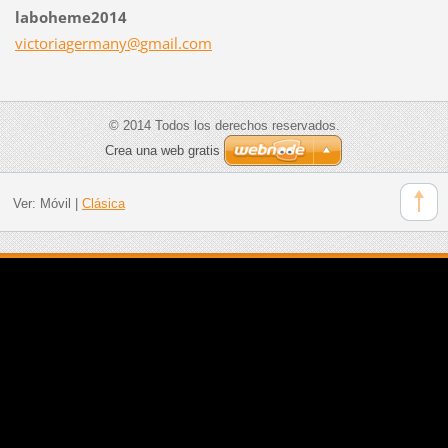
laboheme2014
victoria
germany@
gmail.co
m
© 2014 Todos los derechos reservados.
Crea una web gratis
Ver:
Móvil
|
Clásica